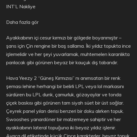
INT’L Nakliye
Daha fazla gör
Ayakkabının içi cesur kırmızı bir gölgede boyanmıştır –
şans için Çin rengine bir baş sallama. İki yıldız topukta ince
işlemelidir ve her şeyi yuvarlamak, muhtemelen karanlıkta
parılacak gibi görünen beyaz bir kauçuk dış tabandır.
Hava Yeezy 2 “Güneş Kırmızısı” nı anımsatan bir renk
şeması lehine herhangi bir belirli LPL veya lol markasını
sürdüren bu LPL dunk, çamurluk, gözayaylar ve tonda
çiçek baskısı gibi görünen tam siyah süet bir üst sağlar.
Çeyrek panel yılan derisi benzeri bir doku alırken topuk.
Swooshes yanardöner bir malzemeye sahiptir ve her
ayakkabının lateral topuğuna iki beyaz yıldız işlenir.
Ayrıca dil etiketinde küçük Çince karakterler, beyaz topuk