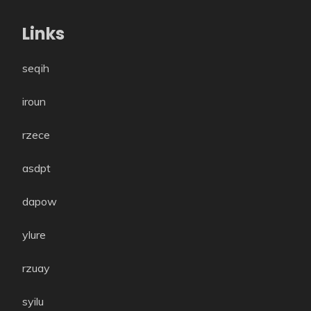
Links
seqih
iroun
rzece
asdpt
dapow
ylure
rzuay
syilu