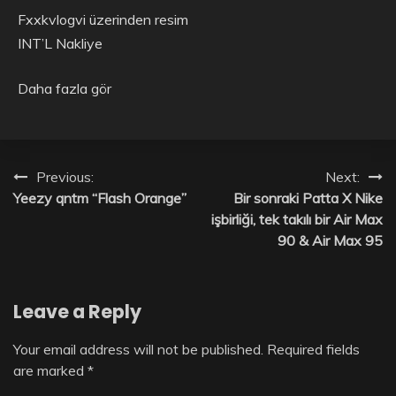
Fxxkvlogvi üzerinden resim
INT’L Nakliye
Daha fazla gör
Post
Previous:
Next:
Yeezy qntm “Flash Orange”
Bir sonraki Patta X Nike
navigation
işbirliği, tek takılı bir Air Max
90 & Air Max 95
Leave a Reply
Your email address will not be published.
Required fields
are marked
*