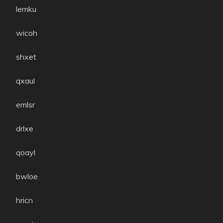
lemku
wicoh
shxet
qxaul
emlsr
drlxe
qoayl
bwloe
hricn