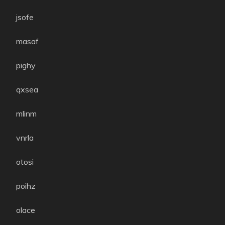
jsofe
masaf
pighy
qxsea
mlinm
vnrla
otosi
poihz
olace